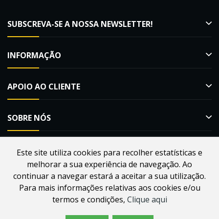
SUBSCREVA-SE A NOSSA NEWSLETTER!
INFORMAÇÃO
APOIO AO CLIENTE
SOBRE NÓS
Este site utiliza cookies para recolher estatísticas e
melhorar a sua experiência de navegação. Ao
Desenvolvido por
Webdouro
. Loja Online para Apicultores |
continuar a navegar estará a aceitar a sua utilização.
MacMel Apicultura © 2026
Para mais informações relativas aos cookies e/ou
termos e condições,
Clique aqui