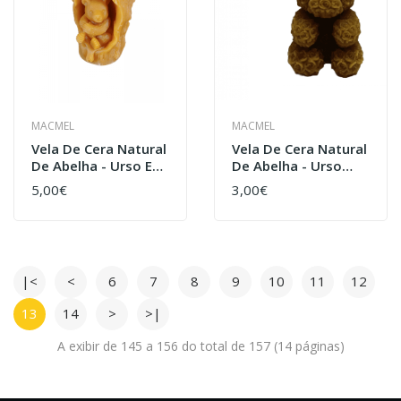
MACMEL
MACMEL
Vela De Cera Natural
Vela De Cera Natural
De Abelha - Urso Em
De Abelha - Urso
Tronco De Árvore
Flores
5,00€
3,00€
|<
<
6
7
8
9
10
11
12
13
14
>
>|
A exibir de 145 a 156 do total de 157 (14 páginas)