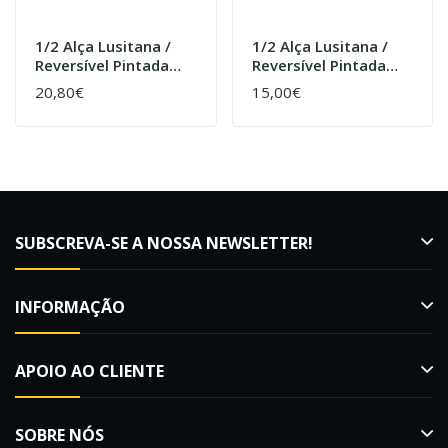
1/2 Alça Lusitana /
1/2 Alça Lusitana /
Reversível Pintada
Reversível Pintada
Com Cera
Sem Cera
20,80€
15,00€
SUBSCREVA-SE A NOSSA NEWSLETTER!
INFORMAÇÃO
APOIO AO CLIENTE
SOBRE NÓS