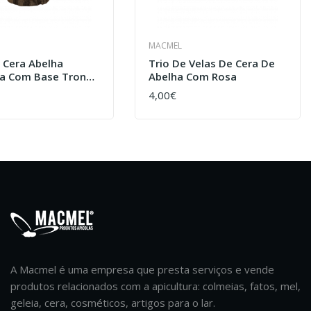
MACMEL
 Cera Abelha
Trio De Velas De Cera De
a Com Base Tronco
Abelha Com Rosa
Flores E Abelha
4,00€
AR
COMPRAR
A Macmel é uma empresa que presta serviços e vende
produtos relacionados com a apicultura: colmeias, fatos, mel,
geleia, cera, cosméticos, artigos para o lar.