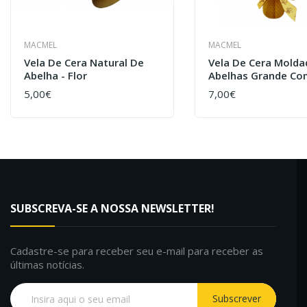
MACMEL
MACMEL
Vela De Cera Natural De
Vela De Cera Molda
Abelha - Flor
Abelhas Grande Co
Flores
5,00€
7,00€
COMPRAR
COMPRAR
SUBSCREVA-SE A NOSSA NEWSLETTER!
Cadastre-se para receber seu e-mail para receber as
últimas notícias.
Subscrever