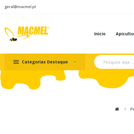
geral@macmel.pt
Inicio
Apicultu
Categorias Destaque
P