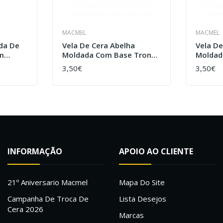
MACMEL
MACMEL
da De
Vela De Cera Abelha
Vela De
m
Moldada Com Base Tronco
Moldad
- Trio Flores
- Trio 
3,50€
3,50€
COMPRAR
COMPR
INFORMAÇÃO
APOIO AO CLIENTE
21º Aniversario Macmel
Mapa Do Site
Campanha De Troca De
Lista Desejos
Cera 2026
Marcas