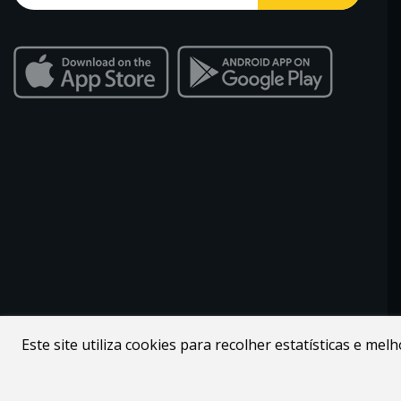
Este site utiliza cookies para recolher estatísticas e me
Desenvolvido por
Webdouro
. Loja Online para Apicultores |
MacMel Apicultura © 2026