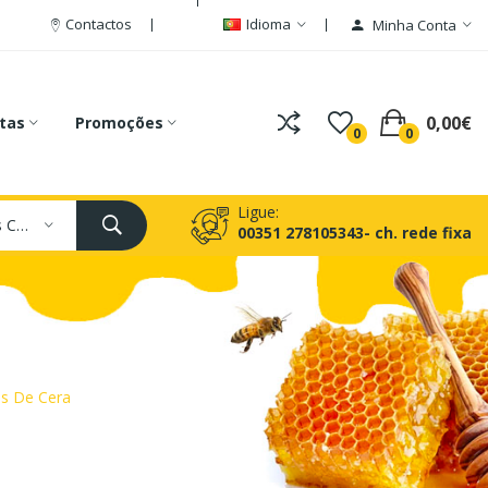
Contactos
Idioma
Minha Conta
0,00€
tas
Promoções
0
0
Ligue:
Todas As Categorias
00351 278105343- ch. rede fixa
es De Cera