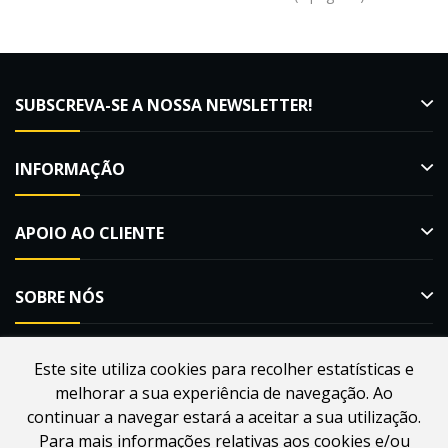
SUBSCREVA-SE A NOSSA NEWSLETTER!
INFORMAÇÃO
APOIO AO CLIENTE
SOBRE NÓS
Este site utiliza cookies para recolher estatísticas e
melhorar a sua experiência de navegação. Ao
Desenvolvido por
Webdouro
. Loja Online para Apicultores |
continuar a navegar estará a aceitar a sua utilização.
MacMel Apicultura © 2026
Para mais informações relativas aos cookies e/ou