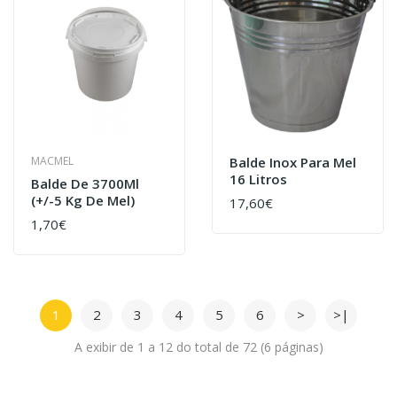
MACMEL
Balde Inox Para Mel
16 Litros
Balde De 3700Ml
(+/-5 Kg De Mel)
17,60€
1,70€
1
2
3
4
5
6
>
>|
A exibir de 1 a 12 do total de 72 (6 páginas)