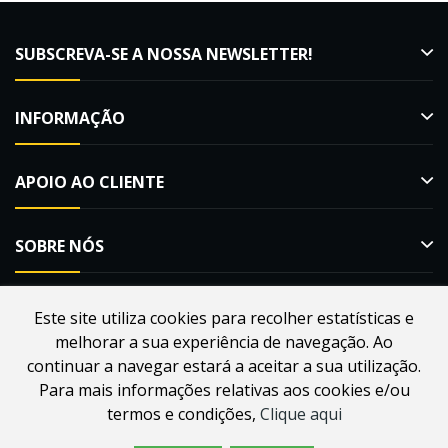
SUBSCREVA-SE A NOSSA NEWSLETTER!
INFORMAÇÃO
APOIO AO CLIENTE
SOBRE NÓS
Este site utiliza cookies para recolher estatísticas e
melhorar a sua experiência de navegação. Ao
Desenvolvido por
Webdouro
. Loja Online para Apicultores |
continuar a navegar estará a aceitar a sua utilização.
MacMel Apicultura © 2026
Para mais informações relativas aos cookies e/ou
termos e condições,
Clique aqui