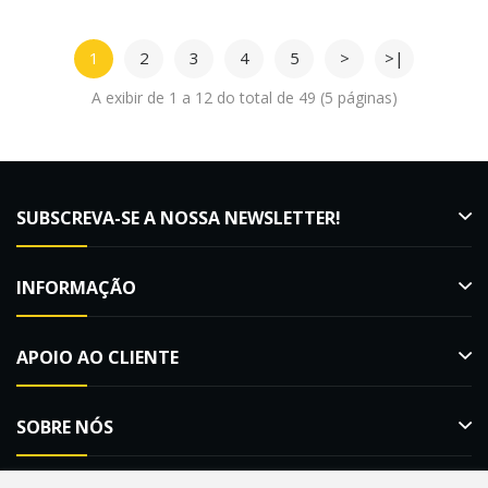
1
2
3
4
5
>
>|
A exibir de 1 a 12 do total de 49 (5 páginas)
SUBSCREVA-SE A NOSSA NEWSLETTER!
INFORMAÇÃO
APOIO AO CLIENTE
SOBRE NÓS