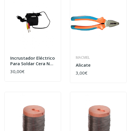
Incrustador Eléctrico
MACMEL
Para Soldar Cera Nos
Alicate
Quadros
30,00€
3,00€