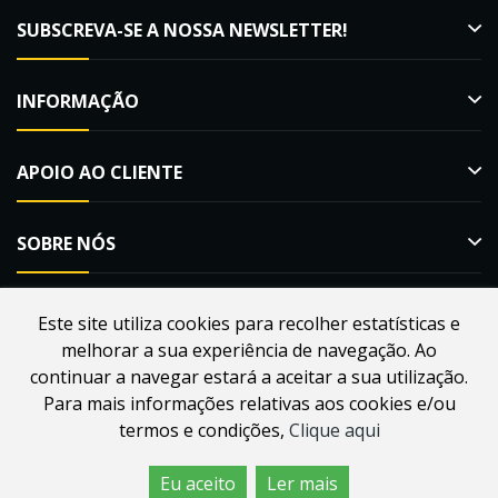
SUBSCREVA-SE A NOSSA NEWSLETTER!
INFORMAÇÃO
APOIO AO CLIENTE
SOBRE NÓS
Este site utiliza cookies para recolher estatísticas e
melhorar a sua experiência de navegação. Ao
Desenvolvido por
Webdouro
. Loja Online para Apicultores |
continuar a navegar estará a aceitar a sua utilização.
MacMel Apicultura © 2026
Para mais informações relativas aos cookies e/ou
termos e condições,
Clique aqui
Eu aceito
Ler mais