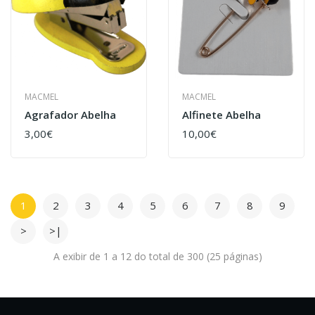
MACMEL
MACMEL
Agrafador Abelha
Alfinete Abelha
3,00€
10,00€
1
2
3
4
5
6
7
8
9
>
>|
A exibir de 1 a 12 do total de 300 (25 páginas)