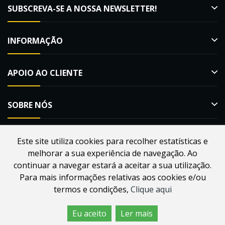
SUBSCREVA-SE A NOSSA NEWSLETTER!
INFORMAÇÃO
APOIO AO CLIENTE
SOBRE NÓS
Este site utiliza cookies para recolher estatísticas e
melhorar a sua experiência de navegação. Ao
Desenvolvido por
Webdouro
. Loja Online para Apicultores |
continuar a navegar estará a aceitar a sua utilização.
MacMel Apicultura © 2026
Para mais informações relativas aos cookies e/ou
termos e condições,
Clique aqui
Eu aceito
Ler mais