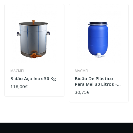
MACMEL
MACMEL
Bidão Aço Inox 50 Kg
Bidão De Plástico
Para Mel 30 Litros -
116,00€
Com Torneira
30,75€