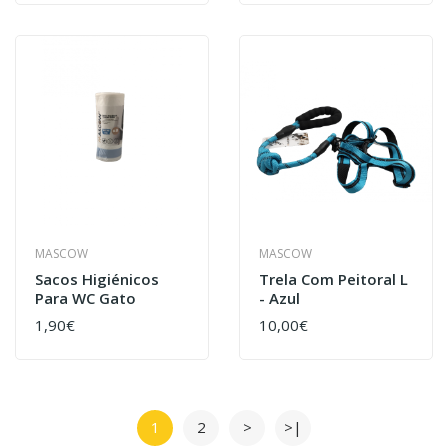
MASCOW
MASCOW
Sacos Higiénicos
Trela Com Peitoral L
Para WC Gato
- Azul
1,90€
10,00€
1
2
>
>|