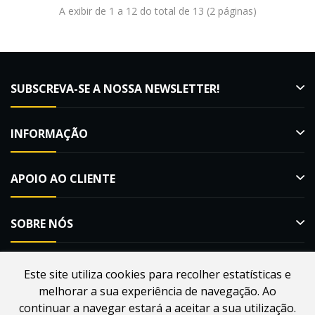
A exibir de 1 a 12 do total de 13 (2 páginas)
SUBSCREVA-SE A NOSSA NEWSLETTER!
INFORMAÇÃO
APOIO AO CLIENTE
SOBRE NÓS
Este site utiliza cookies para recolher estatísticas e
melhorar a sua experiência de navegação. Ao
Desenvolvido por
Webdouro
. Loja Online para Apicultores |
continuar a navegar estará a aceitar a sua utilização.
MacMel Apicultura © 2026