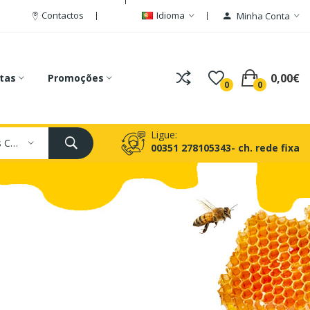
Contactos
Idioma
Minha Conta
0,00€
tas
Promoções
0
0
Ligue:
Todas As Categorias
00351 278105343- ch. rede fixa