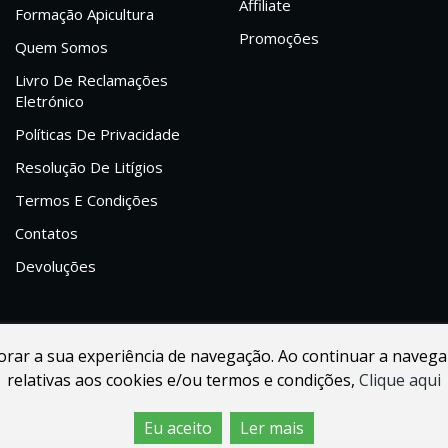
Affiliate
Formação Apicultura
Promoções
Quem Somos
Livro De Reclamações
Eletrónico
Políticas De Privacidade
Resolução De Litígios
Termos E Condições
Contatos
Devoluções
lhorar a sua experiência de navegação. Ao continuar a navega
relativas aos cookies e/ou termos e condições,
Clique aqui
Eu aceito
Ler mais