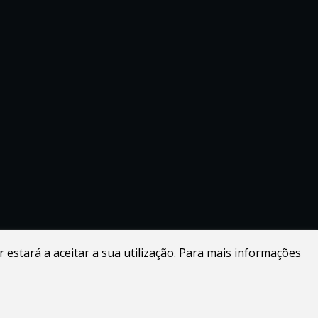
r estará a aceitar a sua utilização. Para mais informações