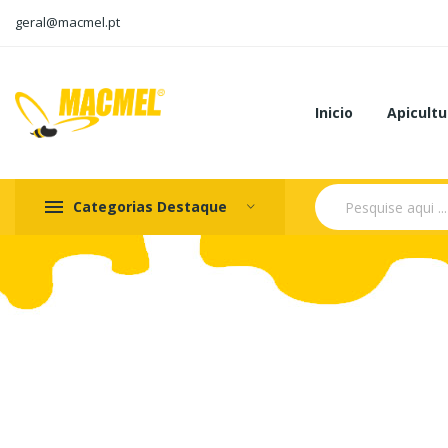
geral@macmel.pt
Inicio
Apicultu
Categorias Destaque