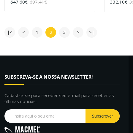
647,60€
697,41€
332,10€
3
COMPRAR
COMPRAR
|<
<
1
2
3
>
>|
SUBSCREVA-SE A NOSSA NEWSLETTER!
Cadastre-se para receber seu e-mail para receber as
últimas notícias.
Subscrever