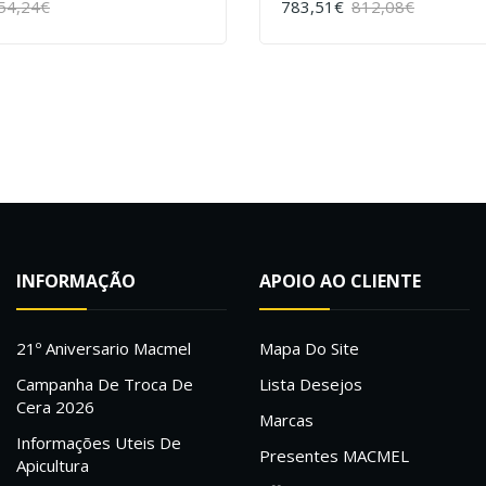
54,24€
783,51€
812,08€
COMPRAR
INFORMAÇÃO
APOIO AO CLIENTE
21º Aniversario Macmel
Mapa Do Site
Campanha De Troca De
Lista Desejos
Cera 2026
Marcas
Informações Uteis De
Presentes MACMEL
Apicultura