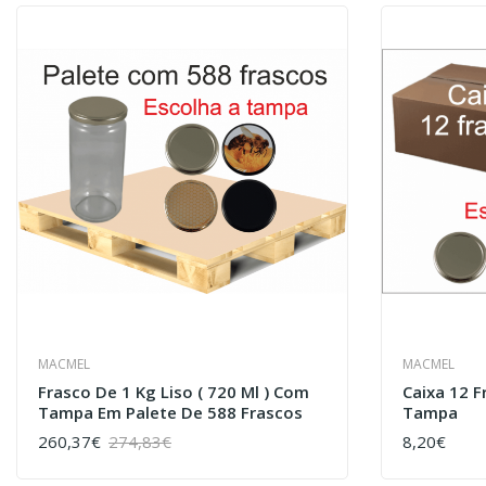
MACMEL
MACMEL
Frasco De 1 Kg Liso ( 720 Ml ) Com
Caixa 12 
Tampa Em Palete De 588 Frascos
Tampa
260,37€
274,83€
8,20€
COMPRAR
COMPRAR