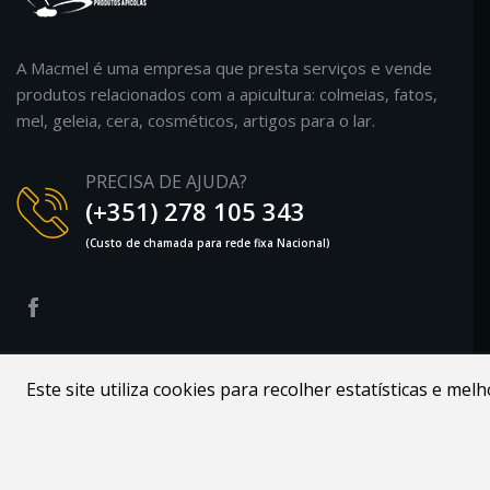
A Macmel é uma empresa que presta serviços e vende
produtos relacionados com a apicultura: colmeias, fatos,
mel, geleia, cera, cosméticos, artigos para o lar.
PRECISA DE AJUDA?
(+351) 278 105 343
(Custo de chamada para rede fixa Nacional)
Desenvolvido por
Webdouro
. Loja Online para Apicultores |
Este site utiliza cookies para recolher estatísticas e me
MacMel Apicultura © 2026