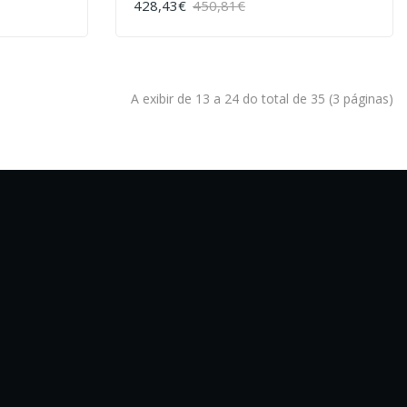
428,43€
450,81€
COMPRAR
A exibir de 13 a 24 do total de 35 (3 páginas)