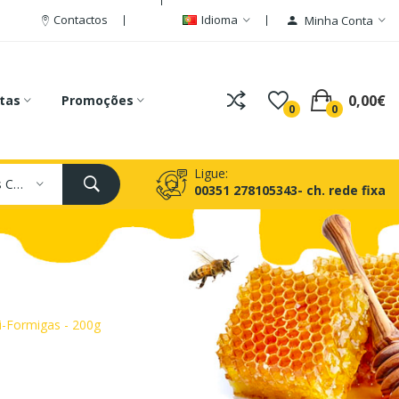
Contactos
Idioma
Minha Conta
0,00€
tas
Promoções
0
0
Ligue:
Todas As Categorias
00351 278105343- ch. rede fixa
i-Formigas - 200g