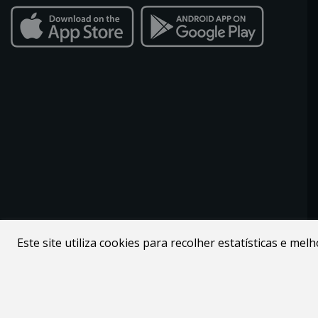
Este site utiliza cookies para recolher estatísticas e me
Desenvolvido por
Webdouro
. Loja Online para Apicultores |
MacMel Apicultura © 2026