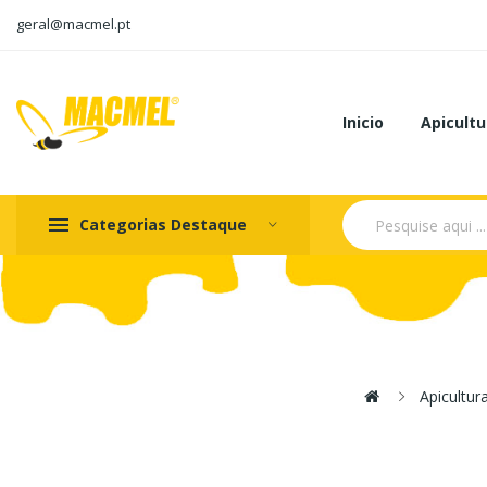
geral@macmel.pt
Inicio
Apicultu
Categorias Destaque
Apicultur