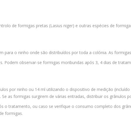
trolo de formigas pretas (Lasius niger) e outras espécies de formigas,
 para o ninho onde são distribuídos por toda a colónia. As formiga
. Podem observar-se formigas moribundas após 3, 4 dias de tratame
rânulos por ninho ou 14 ml utilizando o dispositivo de medição (inclu
 Se as formigas surgirem de várias entradas, distribuir os grânulos p
ós o tratamento, ou caso se verifique o consumo completo dos grân
 de formigas.