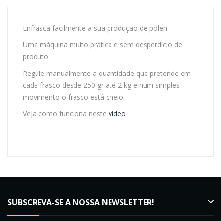
Enfrasca facilmente a sua produção de pólen
Uma máquina muito prática e sem desperdício de
produto
Regule manualmente a quantidade que pretende em
cada frasco desde 250 gr até 2 kg e num simples
movimento o frasco está cheio.
Veja como funciona neste
vídeo
SUBSCREVA-SE A NOSSA NEWSLETTER!