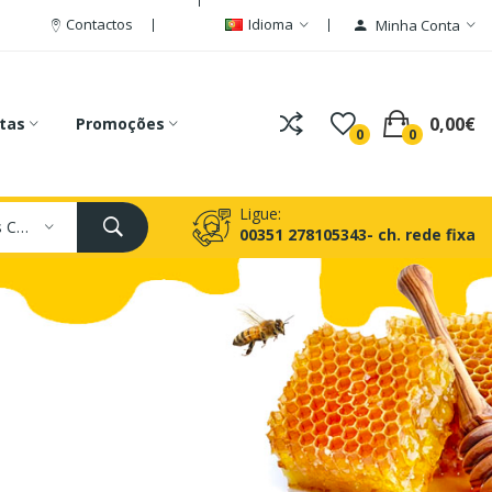
Contactos
Idioma
Minha Conta
0,00€
tas
Promoções
0
0
Ligue:
Todas As Categorias
00351 278105343- ch. rede fixa