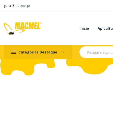
geral@macmel.pt
Inicio
Apicultu
Categorias Destaque