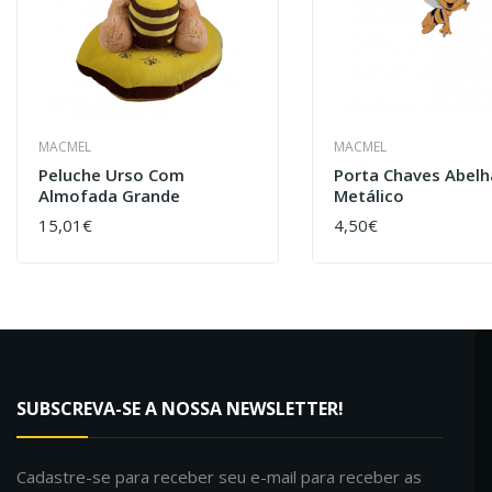
MACMEL
MACMEL
Peluche Urso Com
Porta Chaves Abelh
Almofada Grande
Metálico
15,01€
4,50€
COMPRAR
COMPRAR
SUBSCREVA-SE A NOSSA NEWSLETTER!
Cadastre-se para receber seu e-mail para receber as