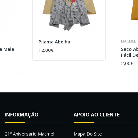
Pijama Abelha
MACMEL
a Maia
Saco Ab
12,00€
COMPRAR
Fácil D
2,00€
COMPR
INFORMAÇÃO
APOIO AO CLIENTE
21º Aniversario Macmel
Mapa Do Site