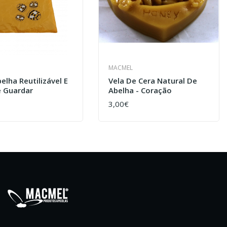
MACMEL
elha Reutilizável E
Vela De Cera Natural De
e Guardar
Abelha - Coração
3,00€
AR
COMPRAR