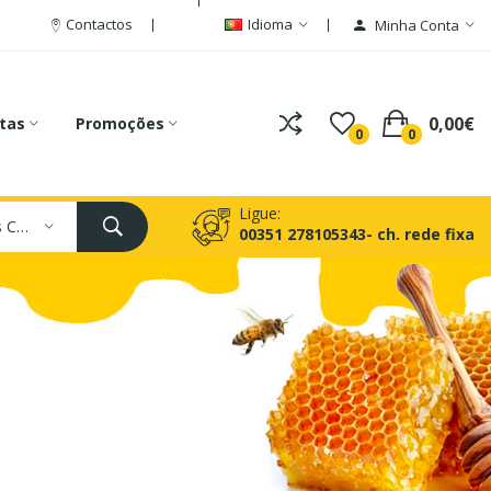
Contactos
Idioma
Minha Conta
0,00€
tas
Promoções
0
0
Ligue:
Todas As Categorias
00351 278105343- ch. rede fixa