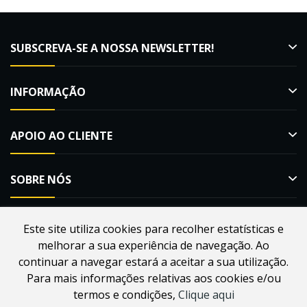
SUBSCREVA-SE A NOSSA NEWSLETTER!
INFORMAÇÃO
APOIO AO CLIENTE
SOBRE NÓS
Este site utiliza cookies para recolher estatísticas e
melhorar a sua experiência de navegação. Ao
Desenvolvido por
Webdouro
. Loja Online para Apicultores |
continuar a navegar estará a aceitar a sua utilização.
MacMel Apicultura © 2026
Para mais informações relativas aos cookies e/ou
termos e condições,
Clique aqui