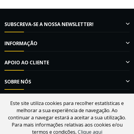
SUBSCREVA-SE A NOSSA NEWSLETTER!
INFORMAÇÃO
APOIO AO CLIENTE
SOBRE NÓS
Este site utiliza cookies para recolher estatísticas e
melhorar a sua experiência de navegação. Ao
Desenvolvido por
Webdouro
. Loja Online para Apicultores |
continuar a navegar estará a aceitar a sua utilização.
MacMel Apicultura © 2026
Para mais informações relativas aos cookies e/ou
termos e condições,
Clique aqui