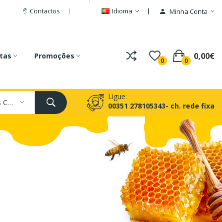
Contactos
Idioma
Minha Conta
0,00€
tas
Promoções
0
0
Ligue:
Todas As Categorias
00351 278105343- ch. rede fixa