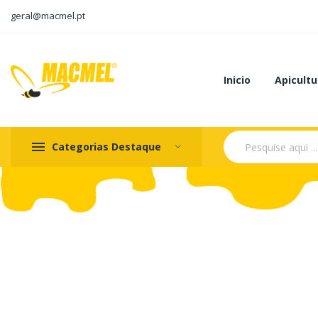
geral@macmel.pt
Inicio
Apicultu
Categorias Destaque