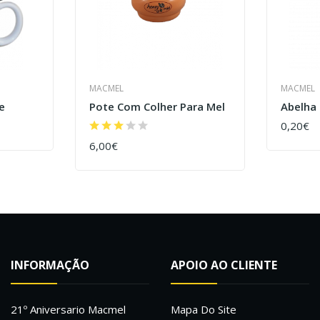
MACMEL
MACMEL
e
Pote Com Colher Para Mel
Abelha
0,20€
COMPR
6,00€
COMPRAR
INFORMAÇÃO
APOIO AO CLIENTE
21º Aniversario Macmel
Mapa Do Site