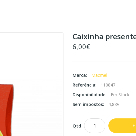
Caixinha present
6,00€
Marca:
Macmel
Referência:
110847
Disponibilidade:
Em Stock
Sem impostos:
4,88€
Qtd