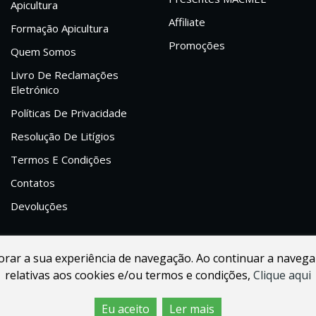
Apicultura
Affiliate
Formação Apicultura
Promoções
Quem Somos
Livro De Reclamações
Eletrónico
Políticas De Privacidade
Resolução De Litígios
Termos E Condições
Contatos
Devoluções
lhorar a sua experiência de navegação. Ao continuar a navega
relativas aos cookies e/ou termos e condições,
Clique aqui
Eu aceito
Ler mais