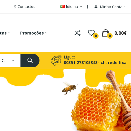
Contactos
Idioma
Minha Conta
0,00€
tas
Promoções
0
0
Ligue:
Todas As Categorias
00351 278105343- ch. rede fixa