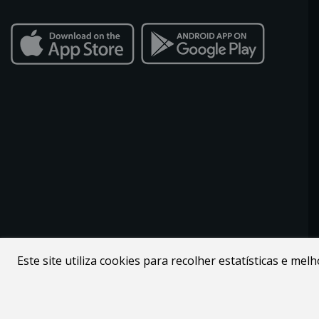
Este site utiliza cookies para recolher estatísticas e me
Desenvolvido por
Webdouro
. Loja Online para Apicultores |
MacMel Apicultura © 2026