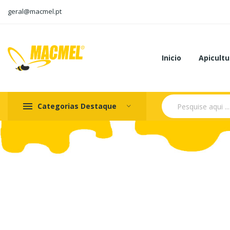
geral@macmel.pt
Inicio
Apicultu
Categorias Destaque