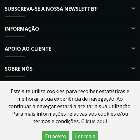
SUBSCREVA-SE A NOSSA NEWSLETTER!
INFORMAÇÃO
APOIO AO CLIENTE
SOBRE NÓS
Este site utiliza cookies para recolher estatísticas e
melhorar a sua experiência de navegação. Ao
Desenvolvido por
Webdouro
. Loja Online para Apicultores |
continuar a navegar estará a aceitar a sua utilização.
MacMel Apicultura © 2026
Para mais informações relativas aos cookies e/ou
termos e condições,
Clique aqui
Eu aceito
Ler mais