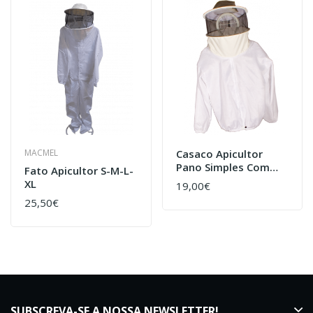
MACMEL
Casaco Apicultor
Pano Simples Com
Fato Apicultor S-M-L-
Mascara Fixa
XL
19,00€
25,50€
SUBSCREVA-SE A NOSSA NEWSLETTER!