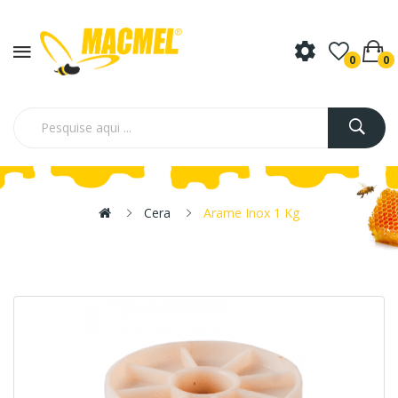
0
0
Cera
Arame Inox 1 Kg