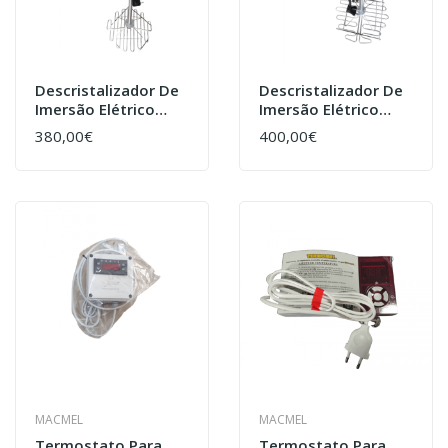
Descristalizador De
Descristalizador De
Imersão Elétrico
Imersão Elétrico
42cmx110cm
52cmx110cm
380,00€
400,00€
MACMEL
MACMEL
Termostato Para
Termostato Para