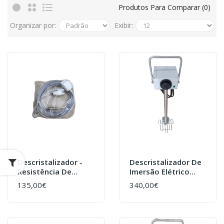
Produtos Para Comparar (0)
Organizar por:
Exibir:
Descristalizador -
Descristalizador De
Resistência De
Imersão Elétrico
Silicone 7 Metros
21cmx60cm
135,00€
340,00€