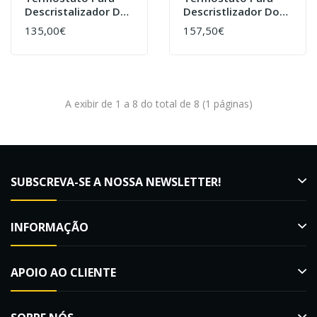
Descristalizador Do
Descristlizador Do
Modelo "resistencia
Modelo "resistencia
135,00€
157,50€
De Silicone 7
De Silicone
Metros"
"ECOMEL""
A exibir de 1 a 8 do total de 8 (1 páginas)
SUBSCREVA-SE A NOSSA NEWSLETTER!
INFORMAÇÃO
APOIO AO CLIENTE