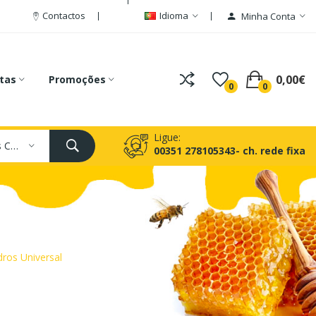
Contactos
Idioma
Minha Conta
0,00€
tas
Promoções
0
0
Ligue:
Todas As Categorias
00351 278105343- ch. rede fixa
dros Universal