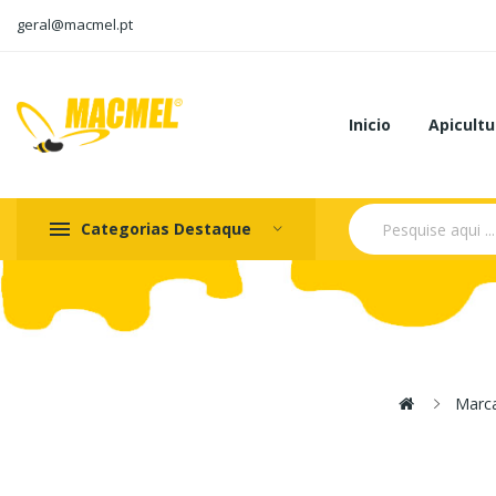
geral@macmel.pt
Inicio
Apicultu
Categorias Destaque
Marc