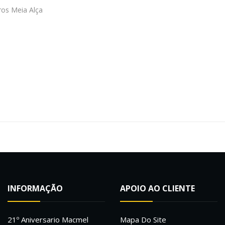
ros Meia Alça
INFORMAÇÃO
APOIO AO CLIENTE
21º Aniversario Macmel
Mapa Do Site