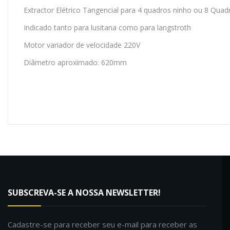
Extractor Elétrico Tangencial para 4 quadros ninho ou 8 Quad
Indicado tanto para lusitana como para langstroth
Motor variador de velocidade 220V
Diâmetro aproximado: 620mm
SUBSCREVA-SE A NOSSA NEWSLETTER!
Cadastre-se para receber seu e-mail para receber as