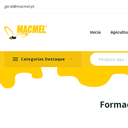
geral@macmel.pt
Inicio
Apicultu
Categorias Destaque
Formaç