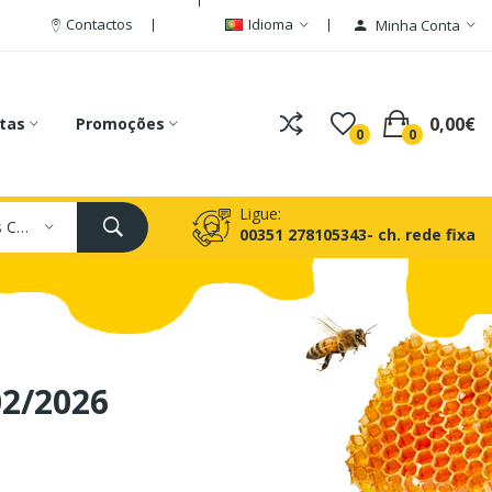
Contactos
Idioma
Minha Conta
0,00€
tas
Promoções
0
0
Ligue:
Todas As Categorias
00351 278105343- ch. rede fixa
02/2026