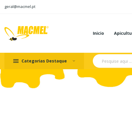
geral@macmel.pt
Inicio
Apicultu
Categorias Destaque