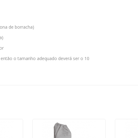
(zona de borracha)
a)
or
m então o tamanho adequado deverá ser o 10