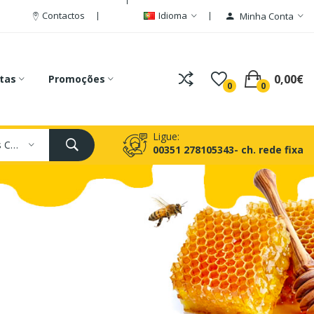
Contactos
Idioma
Minha Conta
0,00€
tas
Promoções
0
0
Ligue:
Todas As Categorias
00351 278105343- ch. rede fixa