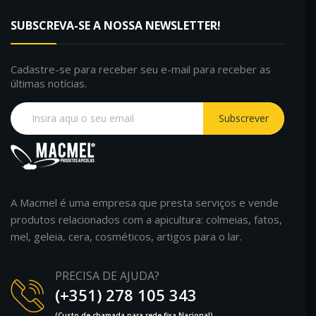
SUBSCREVA-SE A NOSSA NEWSLETTER!
Cadastre-se para receber seu e-mail para receber as
últimas notícias.
Subscrever
A Macmel é uma empresa que presta serviços e vende
produtos relacionados com a apicultura: colmeias, fatos,
mel, geleia, cera, cosméticos, artigos para o lar.
PRECISA DE AJUDA?
(+351) 278 105 343
(Custo de chamada para rede fixa Nacional)