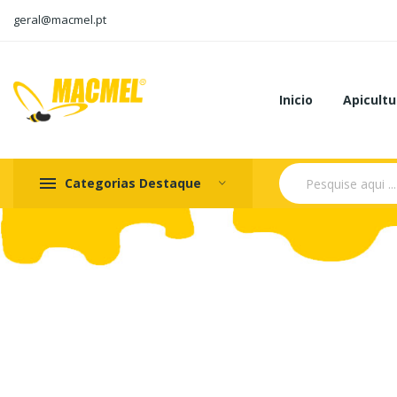
geral@macmel.pt
Inicio
Apicultu
Categorias Destaque