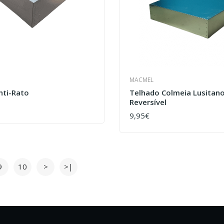
MACMEL
nti-Rato
Telhado Colmeia Lusitano
Reversível
9,95€
COMPRAR
9
10
>
>|