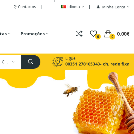
Contactos
Idioma
Minha Conta
0,00€
tas
Promoções
0
0
Ligue:
Todas As Categorias
00351 278105343- ch. rede fixa