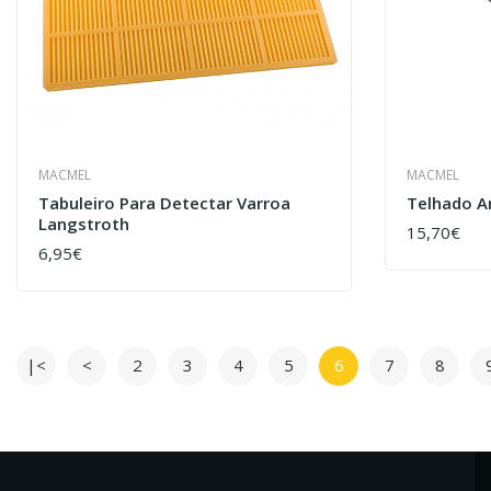
MACMEL
MACMEL
Tabuleiro Para Detectar Varroa
Telhado A
Langstroth
15,70€
COMPRAR
6,95€
COMPRAR
|<
<
2
3
4
5
6
7
8