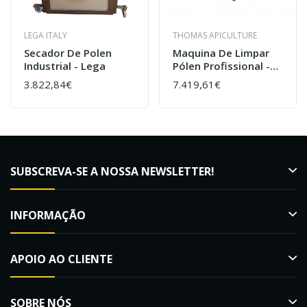
LEGA ITALY
THOMAS APICULTURE
Secador De Polen
Maquina De Limpar
Industrial - Lega
Pólen Profissional -
Thomas Apiculture
3.822,84€
7.419,61€
SUBSCREVA-SE A NOSSA NEWSLETTER!
INFORMAÇÃO
APOIO AO CLIENTE
SOBRE NÓS