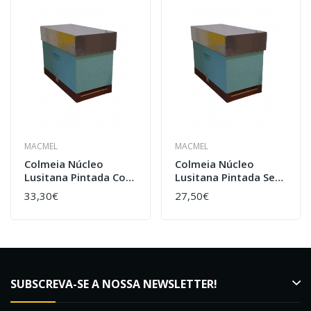
MACMEL
MACMEL
Colmeia Núcleo
Colmeia Núcleo
Lusitana Pintada Com
Lusitana Pintada Sem
Cera
Cera
33,30€
27,50€
SUBSCREVA-SE A NOSSA NEWSLETTER!