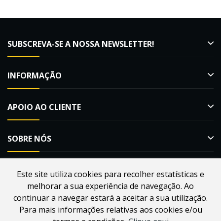
SUBSCREVA-SE A NOSSA NEWSLETTER!
INFORMAÇÃO
APOIO AO CLIENTE
SOBRE NÓS
Este site utiliza cookies para recolher estatísticas e
melhorar a sua experiência de navegação. Ao
Desenvolvido por
Webdouro
. Loja Online para Apicultores |
continuar a navegar estará a aceitar a sua utilização.
MacMel Apicultura © 2026
Para mais informações relativas aos cookies e/ou