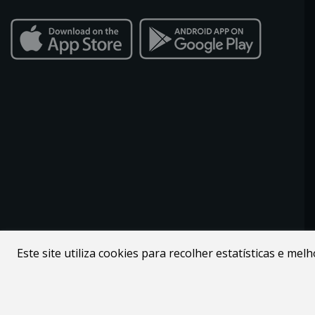
Este site utiliza cookies para recolher estatísticas e me
Desenvolvido por
Webdouro
. Loja Online para Apicultores |
MacMel Apicultura © 2026