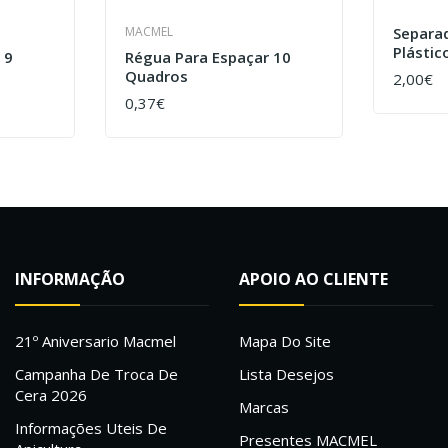
MACMEL
Separa
Plástic
 9
Régua Para Espaçar 10
Quadros
2,00€
COMPR
0,37€
COMPRAR
INFORMAÇÃO
APOIO AO CLIENTE
21º Aniversario Macmel
Mapa Do Site
Campanha De Troca De
Lista Desejos
Cera 2026
Marcas
Informações Uteis De
Presentes MACMEL