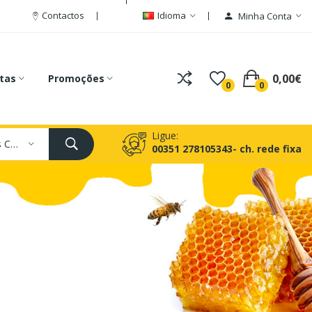
Contactos
Idioma
Minha Conta
0,00€
tas
Promoções
0
0
Ligue:
Todas As Categorias
00351 278105343- ch. rede fixa