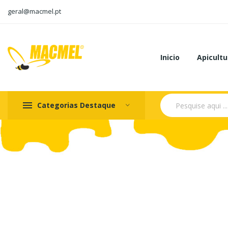
geral@macmel.pt
Inicio
Apicultu
Categorias Destaque