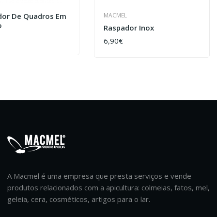
dor De Quadros Em
MACMEL
o
Raspador Inox
6,90€
AR
COMPRAR
A Macmel é uma empresa que presta serviços e vende
produtos relacionados com a apicultura: colmeias, fatos, mel,
geleia, cera, cosméticos, artigos para o lar.