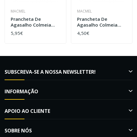
MACMEL
MACMEL
Prancheta De
Prancheta De
Agasalho Colmeia
Agasalho Colmeia
Lusitana / Reversível
Núcleo Lusitana/
5,95€
4,50€
Reversível
SUBSCREVA-SE A NOSSA NEWSLETTER!
INFORMAÇÃO
APOIO AO CLIENTE
SOBRE NÓS