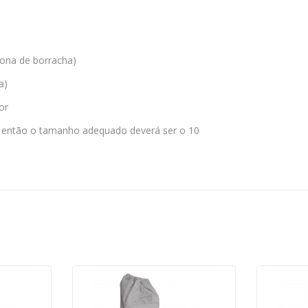
(zona de borracha)
a)
or
m então o tamanho adequado deverá ser o 10