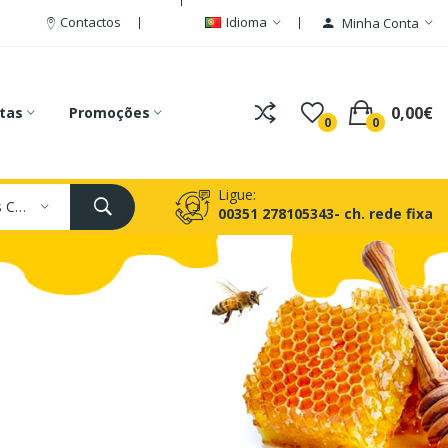
Contactos
Idioma
Minha Conta
0,00€
tas
Promoções
0
0
Ligue:
Todas As Categorias
00351 278105343- ch. rede fixa