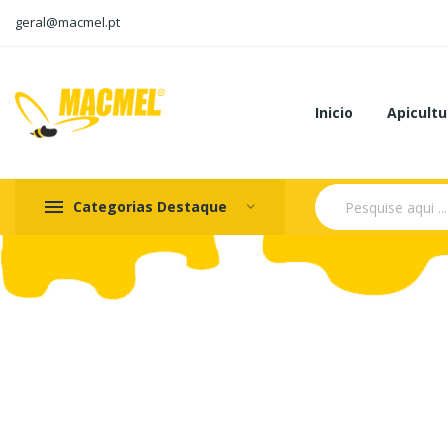
geral@macmel.pt
Inicio
Apicultu
Categorias Destaque