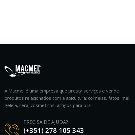
A Macmel é uma empresa que presta serviços e vende
produtos relacionados com a apicultura: colmeias, fatos, mel,
geleia, cera, cosméticos, artigos para o lar.
PRECISA DE AJUDA?
(+351) 278 105 343