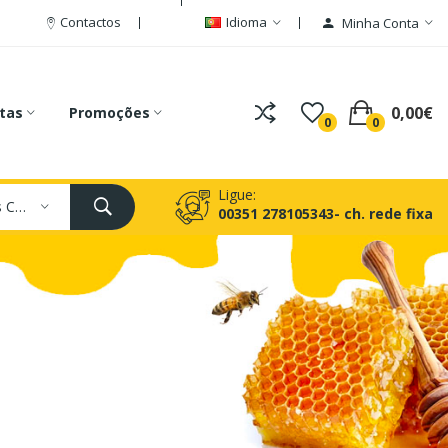
Contactos
Idioma
Minha Conta
0,00€
tas
Promoções
0
0
Ligue:
Todas As Categorias
00351 278105343- ch. rede fixa