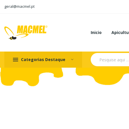
geral@macmel.pt
Inicio
Apicultu
Categorias Destaque