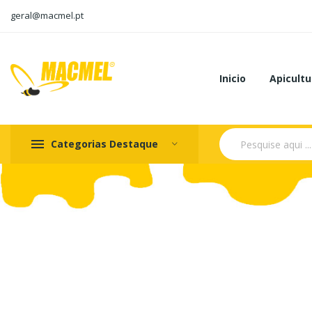
geral@macmel.pt
Inicio
Apicultu
Categorias Destaque