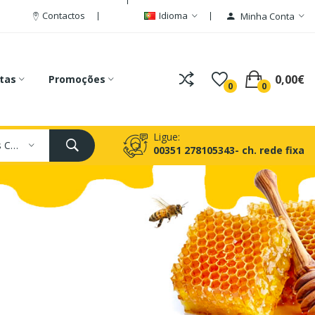
Contactos
Idioma
Minha Conta
0,00€
tas
Promoções
0
0
Ligue:
Todas As Categorias
00351 278105343- ch. rede fixa