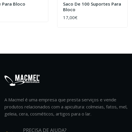
e Para Bloco
Saco De 100 Suportes Para
Bloco
AR
17,00€
COMPRAR
A Macmel é uma empresa que presta serviços e vende
produtos relacionados com a apicultura: colmeias, fatos, mel,
geleia, cera, cosméticos, artigos para o lar.
PRECISA DE AJUDA?