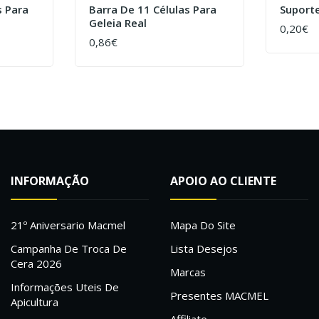
s Para
Barra De 11 Células Para
Suport
Geleia Real
0,20€
COMPR
0,86€
COMPRAR
INFORMAÇÃO
APOIO AO CLIENTE
21º Aniversario Macmel
Mapa Do Site
Campanha De Troca De
Lista Desejos
Cera 2026
Marcas
Informações Uteis De
Presentes MACMEL
Apicultura