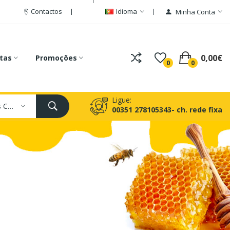
Contactos
Idioma
Minha Conta
0,00€
tas
Promoções
0
0
Ligue:
Todas As Categorias
00351 278105343- ch. rede fixa