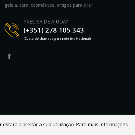
geleia, cera, cosméticos, artigos para o lar.
PRECISA DE AJUDA?
(+351) 278 105 343
(Custo de chamada para rede fixa Nacional)
r estará a aceitar a sua utilização. Para mais informações