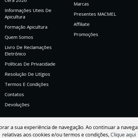
Cera 2026
Marcas
Informações Uteis De
Presentes MACMEL
Apicultura
Affiliate
Formação Apicultura
Promoções
Quem Somos
Livro De Reclamações
Eletrónico
Políticas De Privacidade
Resolução De Litígios
Termos E Condições
Contatos
Devoluções
lhorar a sua experiência de navegação. Ao continuar a navega
relativas aos cookies e/ou termos e condições,
Clique aqui