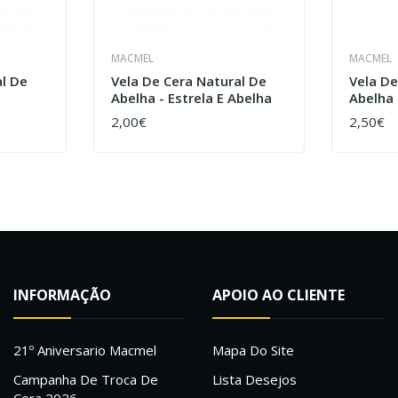
MACMEL
MACMEL
al De
Vela De Cera Natural De
Vela De
Abelha - Estrela E Abelha
Abelha 
2,00€
2,50€
COMPRAR
COMPR
INFORMAÇÃO
APOIO AO CLIENTE
21º Aniversario Macmel
Mapa Do Site
Campanha De Troca De
Lista Desejos