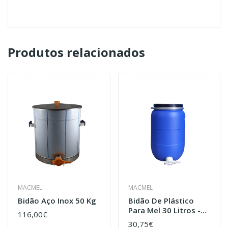
Produtos relacionados
MACMEL
MACMEL
Bidão Aço Inox 50 Kg
Bidão De Plástico
Para Mel 30 Litros -
116,00€
Com Torneira
30,75€