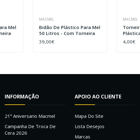
MACMEL
MACMEL
ara Mel
Bidão De Plástico Para Mel
Torneir
neira
50 Litros - Com Torneira
Plástic
39,00€
4,00€
COMPRAR
COMPR
INFORMAÇÃO
APOIO AO CLIENTE
21º Aniversario Macmel
Mapa Do Site
Campanha De Troca De
Lista Desejos
Cera 2026
Marcas