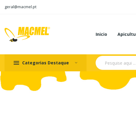
geral@macmel.pt
Inicio
Apicultu
Categorias Destaque