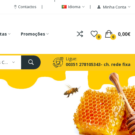
Contactos
Idioma
Minha Conta
0,00€
tas
Promoções
0
0
Ligue:
Todas As Categorias
00351 278105343- ch. rede fixa