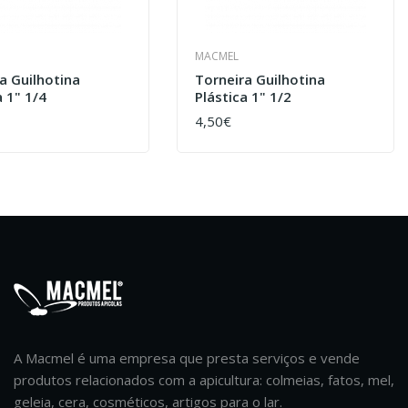
MACMEL
a Guilhotina
Torneira Guilhotina
a 1" 1/4
Plástica 1" 1/2
4,50€
AR
COMPRAR
A Macmel é uma empresa que presta serviços e vende
produtos relacionados com a apicultura: colmeias, fatos, mel,
geleia, cera, cosméticos, artigos para o lar.