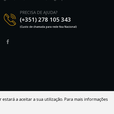
PRECISA DE AJUDA?
(+351) 278 105 343
(Custo de chamada para rede fixa Nacional)
r estará a aceitar a sua utilização. Para mais informações