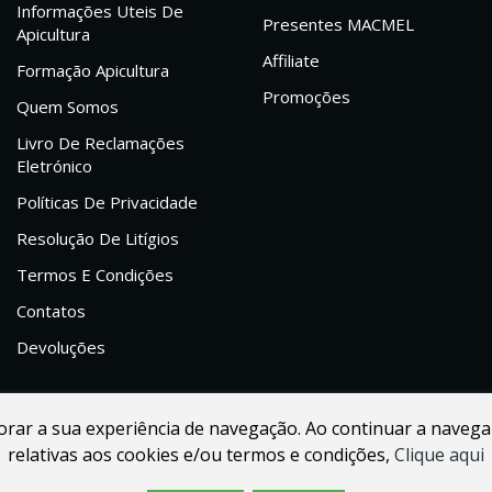
Informações Uteis De
Presentes MACMEL
Apicultura
Affiliate
Formação Apicultura
Promoções
Quem Somos
Livro De Reclamações
Eletrónico
Políticas De Privacidade
Resolução De Litígios
Termos E Condições
Contatos
Devoluções
lhorar a sua experiência de navegação. Ao continuar a navega
relativas aos cookies e/ou termos e condições,
Clique aqui