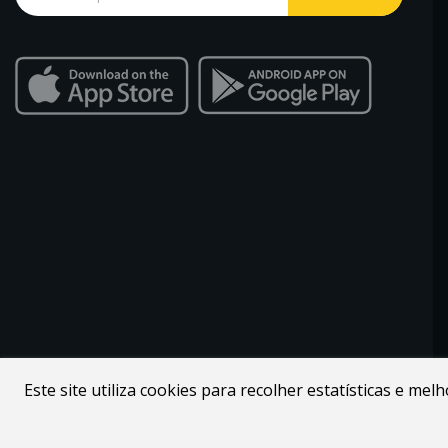
Este site utiliza cookies para recolher estatísticas e me
Desenvolvido por
Webdouro
. Loja Online para Apicultores |
MacMel Apicultura © 2026