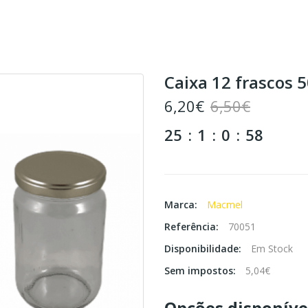
Caixa 12 frascos 
6,20€
6,50€
25
1
0
57
Marca:
Macmel
Referência:
70051
Disponibilidade:
Em Stock
Sem impostos:
5,04€
Opções disponíve