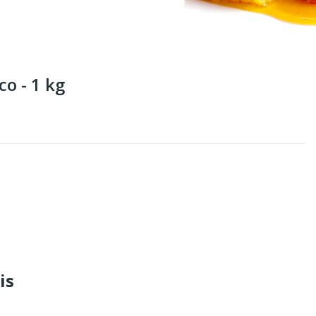
o - 1 kg
is