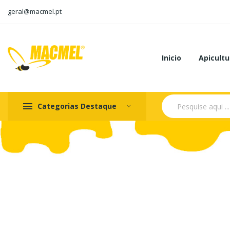
geral@macmel.pt
Inicio
Apicultu
Categorias Destaque