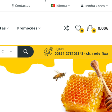
Contactos
Idioma
Minha Conta
0,00€
tas
Promoções
0
0
Ligue:
Todas As Categorias
00351 278105343- ch. rede fixa