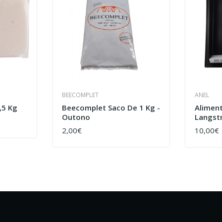
BEECOMPLET
ANEL
,5 Kg
Beecomplet Saco De 1 Kg -
Aliment
Outono
Langst
2,00€
10,00€
COMPRAR
COMPR