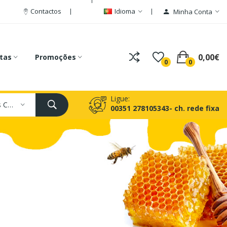
Contactos
Idioma
Minha Conta
0,00€
tas
Promoções
0
0
Ligue:
Todas As Categorias
00351 278105343- ch. rede fixa