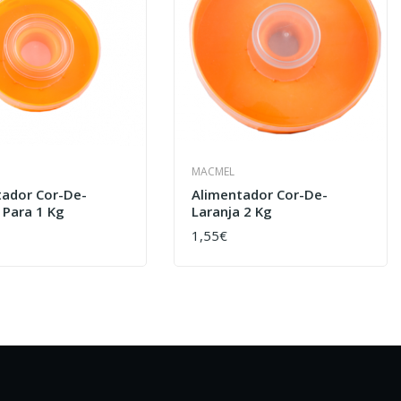
MACMEL
tador Cor-De-
Alimentador Cor-De-
 Para 1 Kg
Laranja 2 Kg
1,55€
AR
COMPRAR