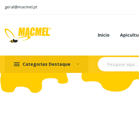
geral@macmel.pt
Inicio
Apicultu
Categorias Destaque