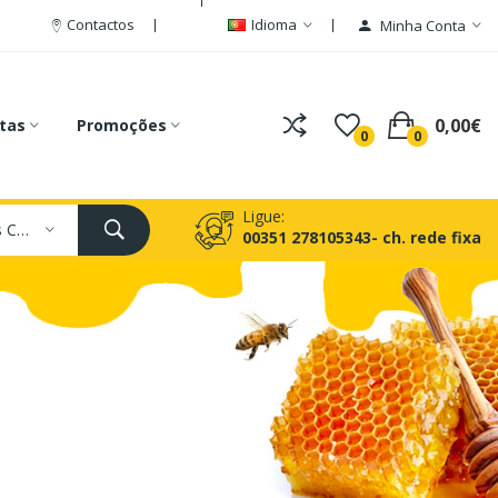
Contactos
Idioma
Minha Conta
0,00€
tas
Promoções
0
0
Ligue:
Todas As Categorias
00351 278105343- ch. rede fixa