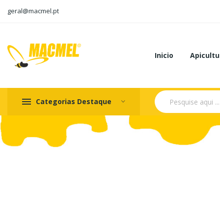
geral@macmel.pt
Inicio
Apicultu
Categorias Destaque