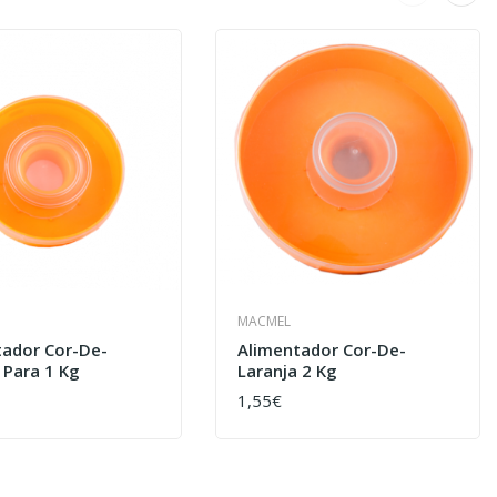
MACMEL
tador Cor-De-
Alimentador Cor-De-
 Para 1 Kg
Laranja 2 Kg
1,55€
AR
COMPRAR