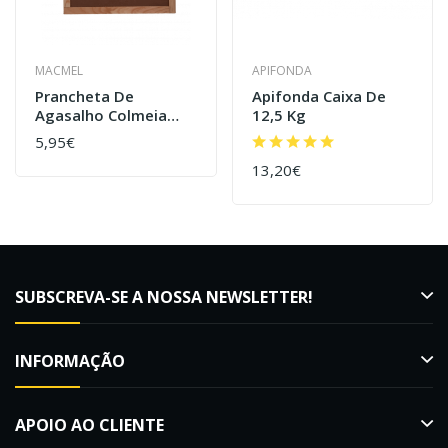
MACMEL
APIFONDA
Prancheta De
Apifonda Caixa De
Agasalho Colmeia
12,5 Kg
Lusitana / Reversível
5,95€
13,20€
SUBSCREVA-SE A NOSSA NEWSLETTER!
INFORMAÇÃO
APOIO AO CLIENTE