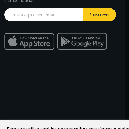
últimas notícias.
Subscrever
Desenvolvido por
Webdouro
. Loja Online para Apicultores |