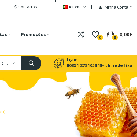
Contactos
Idioma
Minha Conta
0,00€
tas
Promoções
0
0
Ligue:
Todas As Categorias
00351 278105343- ch. rede fixa
ão)