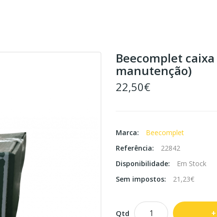
Beecomplet caixa 
manutenção)
22,50€
Marca:
Beecomplet
Referência:
22842
Disponibilidade:
Em Stock
Sem impostos:
21,23€
Qtd