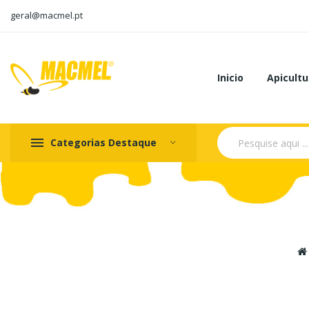
geral@macmel.pt
Inicio
Apicultu
Categorias Destaque