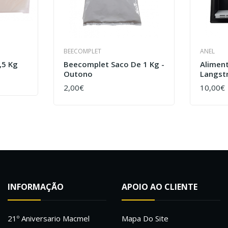
BEECOMPLET
ANEL
,5 Kg
Beecomplet Saco De 1 Kg -
Aliment
Outono
Langst
2,00€
10,00€
COMPRAR
COMPR
INFORMAÇÃO
APOIO AO CLIENTE
21º Aniversario Macmel
Mapa Do Site