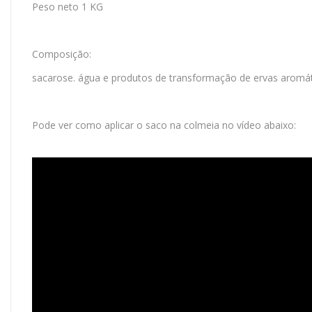
Peso neto 1 KG
Composição:
sacarose. água e produtos de transformação de ervas aromát
Pode ver como aplicar o saco na colmeia no vídeo abaixo: