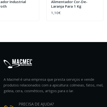
ador Industrial
Alimentador Cor-De-
roth
Laranja Para 1 Kg
1,10€
AR
COMPRAR
A Macmel é uma empresa que presta serviços e vende
produtos relacionados com a apicultura: colmeias, fatos, mel,
geleia, cera, cosméticos, artigos para o lar.
PRECISA DE AJUDA?