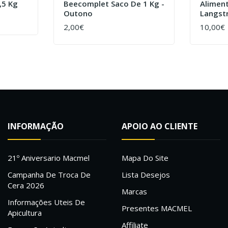
,5 Kg
Beecomplet Saco De 1 Kg -
Aliment
Outono
Langst
2,00€
10,00€
COMPRAR
COMPR
INFORMAÇÃO
APOIO AO CLIENTE
21º Aniversario Macmel
Mapa Do Site
Campanha De Troca De
Lista Desejos
Cera 2026
Marcas
Informações Uteis De
Presentes MACMEL
Apicultura
Affiliate