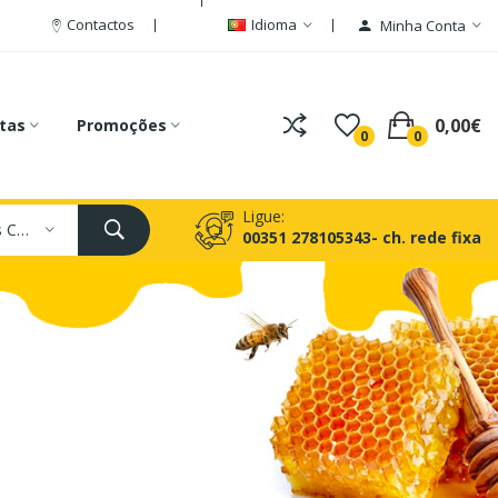
Contactos
Idioma
Minha Conta
0,00€
tas
Promoções
0
0
Ligue:
Todas As Categorias
00351 278105343- ch. rede fixa