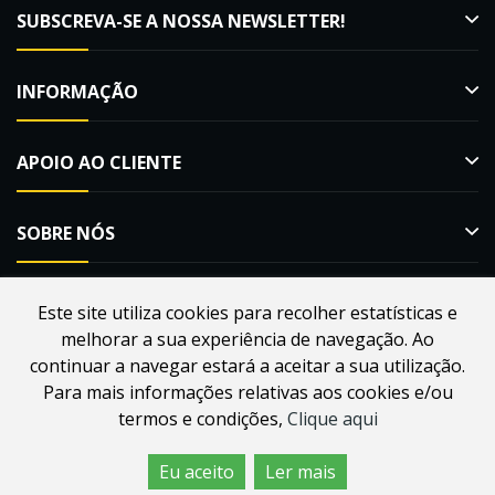
SUBSCREVA-SE A NOSSA NEWSLETTER!
INFORMAÇÃO
APOIO AO CLIENTE
SOBRE NÓS
Este site utiliza cookies para recolher estatísticas e
melhorar a sua experiência de navegação. Ao
Desenvolvido por
Webdouro
. Loja Online para Apicultores |
continuar a navegar estará a aceitar a sua utilização.
MacMel Apicultura © 2026
Para mais informações relativas aos cookies e/ou
termos e condições,
Clique aqui
Eu aceito
Ler mais