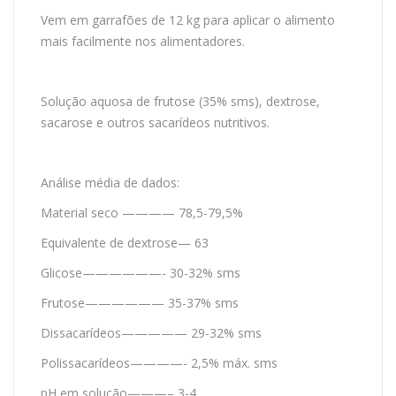
Vem em garrafões de 12 kg para aplicar o alimento
mais facilmente nos alimentadores.
Solução aquosa de frutose (35% sms), dextrose,
sacarose e outros sacarídeos nutritivos.
Análise média de dados:
Material seco ———— 78,5-79,5%
Equivalente de dextrose— 63
Glicose——————- 30-32% sms
Frutose—————— 35-37% sms
Dissacarídeos————— 29-32% sms
Polissacarídeos————- 2,5% máx. sms
pH em solução———– 3-4